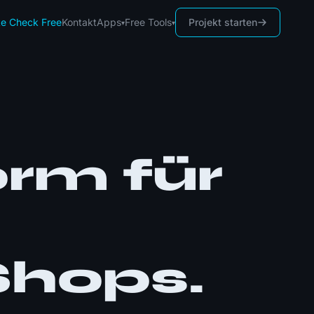
te Check
Free
Kontakt
Projekt starten
Apps
Free Tools
▾
▾
orm für
Shops.