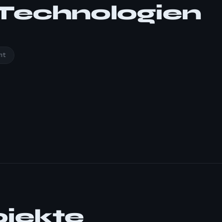
 Technologien
nt
ojekte