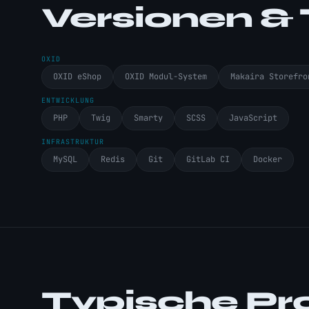
Versionen &
OXID
OXID eShop
OXID Modul-System
Makaira Storefro
ENTWICKLUNG
PHP
Twig
Smarty
SCSS
JavaScript
INFRASTRUKTUR
MySQL
Redis
Git
GitLab CI
Docker
Typische Pr