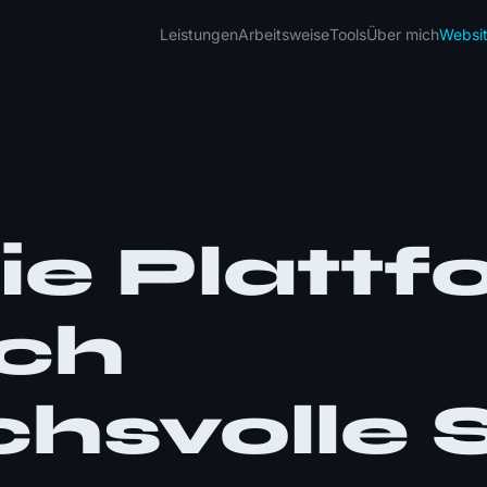
Leistungen
Arbeitsweise
Tools
Über mich
Websi
ie Plattf
sch
hsvolle 