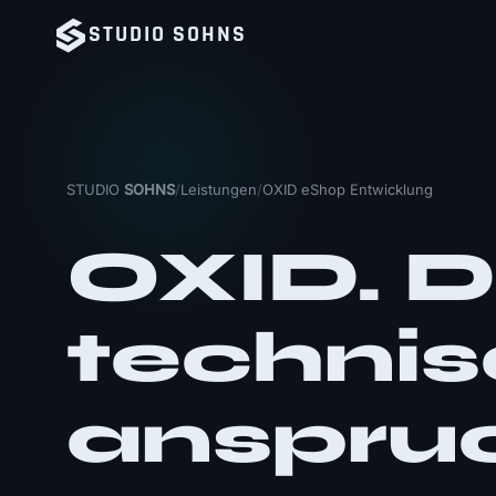
STUDIO
SOHNS
STUDIO
SOHNS
/
Leistungen
/
OXID eShop Entwicklung
OXID. D
techni
anspruc