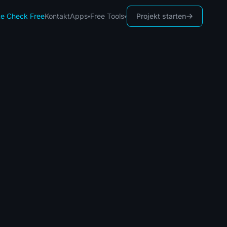
te Check
Free
Kontakt
Projekt starten
Apps
Free Tools
▾
▾