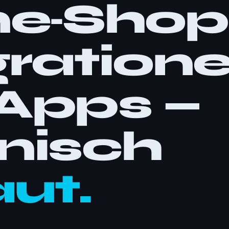
ne‑Shop
gration
Apps —
nisch
ut.