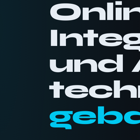
Onli
Inte
und 
tech
geba